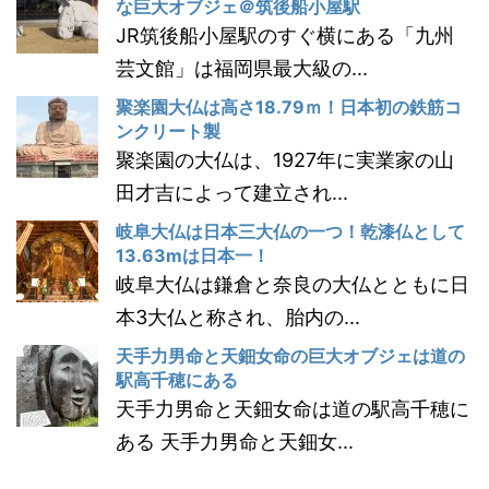
な巨大オブジェ＠筑後船小屋駅
JR筑後船小屋駅のすぐ横にある「九州
芸文館」は福岡県最大級の...
聚楽園大仏は高さ18.79ｍ！日本初の鉄筋コ
ンクリート製
聚楽園の大仏は、1927年に実業家の山
田才吉によって建立され...
岐阜大仏は日本三大仏の一つ！乾漆仏として
13.63mは日本一！
岐阜大仏は鎌倉と奈良の大仏とともに日
本3大仏と称され、胎内の...
天手力男命と天鈿女命の巨大オブジェは道の
駅高千穂にある
天手力男命と天鈿女命は道の駅高千穂に
ある 天手力男命と天鈿女...