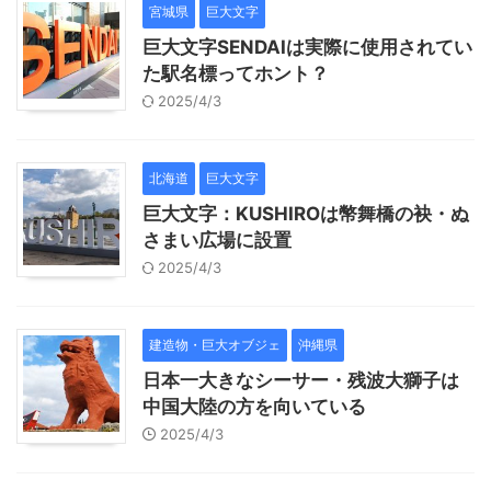
宮城県
巨大文字
巨大文字SENDAIは実際に使用されてい
た駅名標ってホント？
2025/4/3
北海道
巨大文字
巨大文字：KUSHIROは幣舞橋の袂・ぬ
さまい広場に設置
2025/4/3
建造物・巨大オブジェ
沖縄県
日本一大きなシーサー・残波大獅子は
中国大陸の方を向いている
2025/4/3