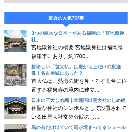
直近の人気7記事
3つの巨大な日本一がある福岡の「宮地嶽神
社」
宮地嶽神社の概要 宮地嶽神社は福岡県
福津市にあり、約1700...
超珍しい「首大仏」は肩から上だけの釈迦
像！名古屋城にあった？
首大仏は、熱海の街を見下ろす高台に位
置する福泉寺の境内に建立...
日本の三大しめ縄｜常陸国出雲大社のしめ縄
神聖な神社のシンボルとして設置されて
いる出雲大社常陸分院のし...
馬の首だけ出ていて馬が埋まってるシュール