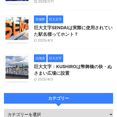
2026/1/11
宮城県
巨大文字
巨大文字SENDAIは実際に使用されてい
た駅名標ってホント？
2025/4/3
北海道
巨大文字
巨大文字：KUSHIROは幣舞橋の袂・ぬ
さまい広場に設置
2025/4/3
カテゴリー