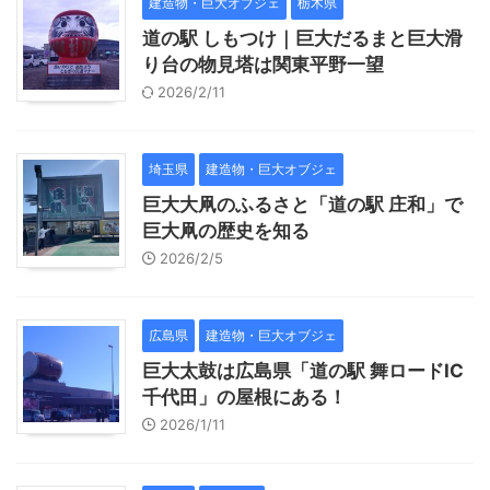
建造物・巨大オブジェ
栃木県
道の駅 しもつけ｜巨大だるまと巨大滑
り台の物見塔は関東平野一望
2026/2/11
埼玉県
建造物・巨大オブジェ
巨大大凧のふるさと「道の駅 庄和」で
巨大凧の歴史を知る
2026/2/5
広島県
建造物・巨大オブジェ
巨大太鼓は広島県「道の駅 舞ロードIC
千代田」の屋根にある！
2026/1/11