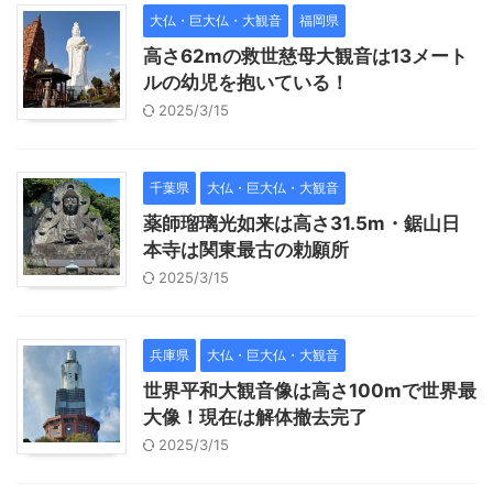
大仏・巨大仏・大観音
福岡県
高さ62mの救世慈母大観音は13メート
ルの幼児を抱いている！
2025/3/15
千葉県
大仏・巨大仏・大観音
薬師瑠璃光如来は高さ31.5m・鋸山日
本寺は関東最古の勅願所
2025/3/15
兵庫県
大仏・巨大仏・大観音
世界平和大観音像は高さ100mで世界最
大像！現在は解体撤去完了
2025/3/15