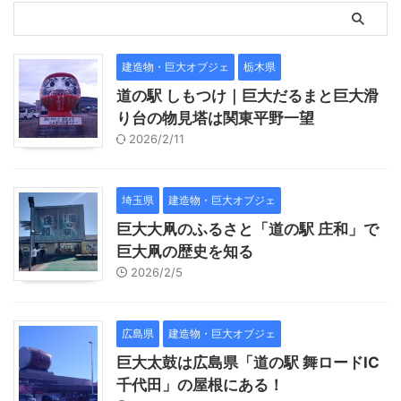
建造物・巨大オブジェ
栃木県
道の駅 しもつけ｜巨大だるまと巨大滑
り台の物見塔は関東平野一望
2026/2/11
埼玉県
建造物・巨大オブジェ
巨大大凧のふるさと「道の駅 庄和」で
巨大凧の歴史を知る
2026/2/5
広島県
建造物・巨大オブジェ
巨大太鼓は広島県「道の駅 舞ロードIC
千代田」の屋根にある！