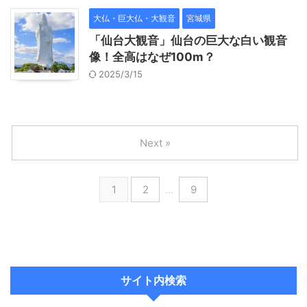
大仏・巨大仏・大観音
宮城県
「仙台大観音」仙台の巨大な白い観音
像！全高はなぜ100m？
2025/3/15
Next »
1
2
…
9
サイト内検索