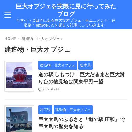
巨大オブジェを実際に見に行ってみた
ブログ
当サイトは日本にある巨大なオブジェ・モニュメント・建
造物・自然物などを探して記事にしていきます。
HOME
>
建造物・巨大オブジェ
>
建造物・巨大オブジェ
建造物・巨大オブジェ
栃木県
道の駅 しもつけ｜巨大だるまと巨大滑
り台の物見塔は関東平野一望
2026/2/11
埼玉県
建造物・巨大オブジェ
巨大大凧のふるさと「道の駅 庄和」で
巨大凧の歴史を知る