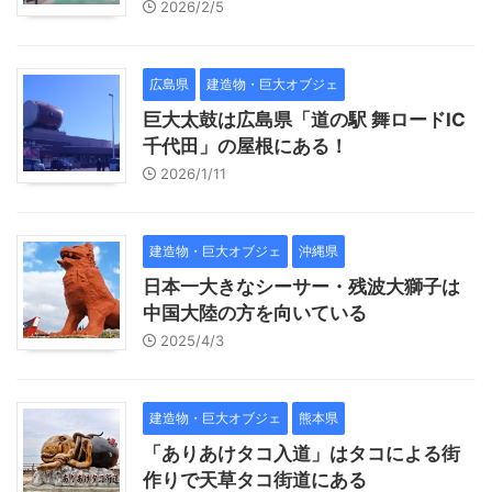
2026/2/5
広島県
建造物・巨大オブジェ
巨大太鼓は広島県「道の駅 舞ロードIC
千代田」の屋根にある！
2026/1/11
建造物・巨大オブジェ
沖縄県
日本一大きなシーサー・残波大獅子は
中国大陸の方を向いている
2025/4/3
建造物・巨大オブジェ
熊本県
「ありあけタコ入道」はタコによる街
作りで天草タコ街道にある