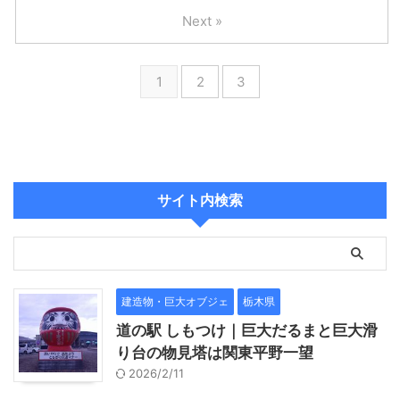
Next »
1
2
3
サイト内検索
建造物・巨大オブジェ
栃木県
道の駅 しもつけ｜巨大だるまと巨大滑
り台の物見塔は関東平野一望
2026/2/11