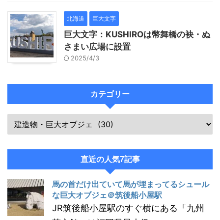
北海道
巨大文字
巨大文字：KUSHIROは幣舞橋の袂・ぬ
さまい広場に設置
2025/4/3
カテゴリー
直近の人気7記事
馬の首だけ出ていて馬が埋まってるシュール
な巨大オブジェ＠筑後船小屋駅
JR筑後船小屋駅のすぐ横にある「九州