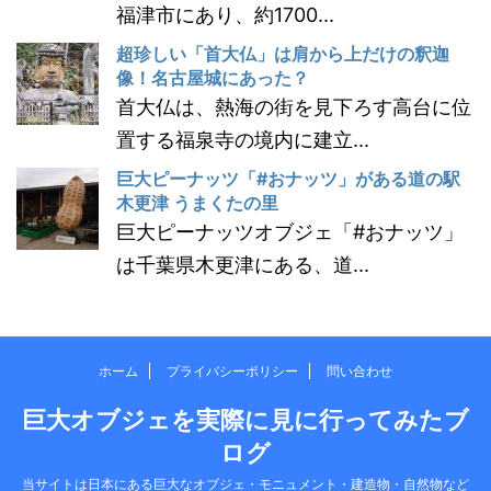
福津市にあり、約1700...
超珍しい「首大仏」は肩から上だけの釈迦
像！名古屋城にあった？
首大仏は、熱海の街を見下ろす高台に位
置する福泉寺の境内に建立...
巨大ピーナッツ「#おナッツ」がある道の駅
木更津 うまくたの里
巨大ピーナッツオブジェ「#おナッツ」
は千葉県木更津にある、道...
ホーム
プライバシーポリシー
問い合わせ
巨大オブジェを実際に見に行ってみたブ
ログ
当サイトは日本にある巨大なオブジェ・モニュメント・建造物・自然物など