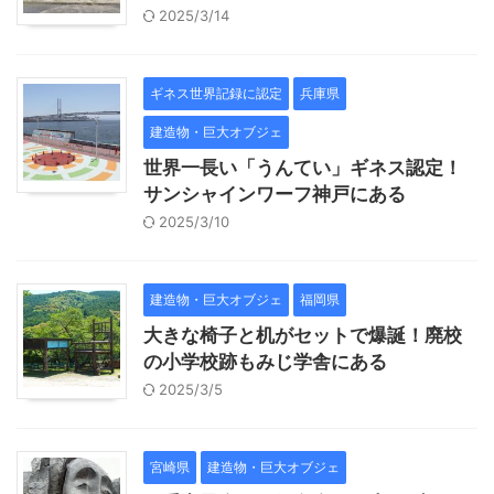
2025/3/14
ギネス世界記録に認定
兵庫県
建造物・巨大オブジェ
世界一長い「うんてい」ギネス認定！
サンシャインワーフ神戸にある
2025/3/10
建造物・巨大オブジェ
福岡県
大きな椅子と机がセットで爆誕！廃校
の小学校跡もみじ学舎にある
2025/3/5
宮崎県
建造物・巨大オブジェ