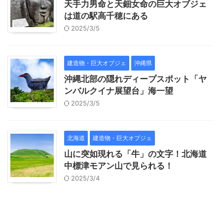
天手力男命と天鈿女命の巨大オブジェ
は道の駅高千穂にある
2025/3/5
建造物・巨大オブジェ
沖縄県
沖縄北部の隠れディープスポット「ヤ
ンバルクイナ展望台」海一望
2025/3/5
北海道
建造物・巨大オブジェ
山に突如現れる「牛」の文字！北海道
中標津モアン山で見られる！
2025/3/4