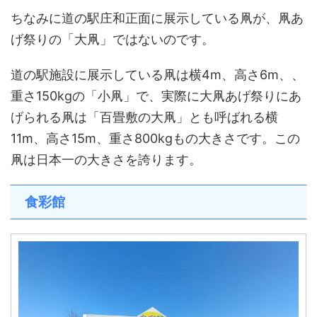
ちなみに道の駅庄和正面に展示している凧が、凧あ
げ祭りの「大凧」ではないのです。
道の駅施設に展示している凧は横4m、高さ6m、、
重さ150kgの「小凧」で、実際に大凧あげ祭りにあ
げられる凧は「百畳敷の大凧」とも呼ばれる横
11m、高さ15m、重さ800kgもの大きさです。この
凧は日本一の大きさを誇ります。
食彩館