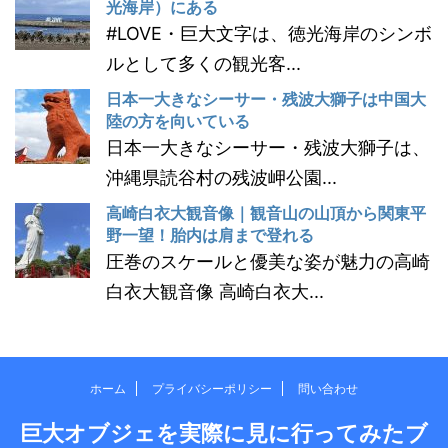
光海岸）にある
#LOVE・巨大文字は、徳光海岸のシンボ
ルとして多くの観光客...
日本一大きなシーサー・残波大獅子は中国大
陸の方を向いている
日本一大きなシーサー・残波大獅子は、
沖縄県読谷村の残波岬公園...
高崎白衣大観音像｜観音山の山頂から関東平
野一望！胎内は肩まで登れる
圧巻のスケールと優美な姿が魅力の高崎
白衣大観音像 高崎白衣大...
ホーム
プライバシーポリシー
問い合わせ
巨大オブジェを実際に見に行ってみたブ