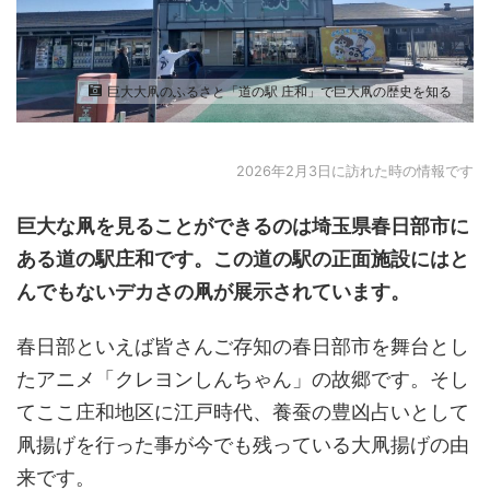
巨大大凧のふるさと「道の駅 庄和」で巨大凧の歴史を知る
2026年2月3日に訪れた時の情報です
巨大な凧を
見ることができるのは埼玉県春日部市に
ある
道の駅庄和
です。この道の駅の正面施設にはと
んでもないデカさの凧が展示されています。
春日部といえば皆さんご存知の春日部市を舞台とし
たアニメ「クレヨンしんちゃん」の故郷です。そし
てここ庄和地区に江戸時代、養蚕の豊凶占いとして
凧揚げを行った事が今でも残っている大凧揚げの由
来です。