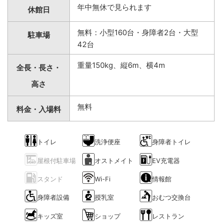
年中無休で見られます
休館日
無料：小型160台・身障者2台・大型
駐車場
42台
重量150kg、縦6m、横4m
全長・長さ・
高さ
無料
料金・入場料
トイレ
洗浄便座
身障者トイレ
屋根付駐車場
オストメイト
EV充電器
スタンド
Wi-Fi
情報館
身障者設備
授乳室
おむつ交換台
キッズ室
ショップ
レストラン