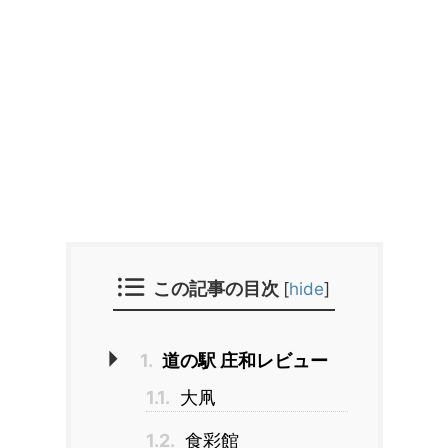
この記事の目次
[
hide
]
1.
道の駅 庄和レビュー
1.1.
大凧
1.2.
食彩館