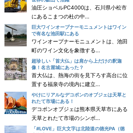
油圧ショベルPC4000は、石川県小松市
にあるこまつの杜の中...
巨大ワインオープナーモニュメントはワイン
で有名な池田駅にある
ワインオープナーモニュメントは、池田
町のワイン文化を象徴する...
超珍しい「首大仏」は肩から上だけの釈迦
像！名古屋城にあった？
首大仏は、熱海の街を見下ろす高台に位
置する福泉寺の境内に建立...
やけにリアルなデコポンのオブジェは天草と
れたて市場にある！
デコポンオブジェは熊本県天草市にある
天草とれたて市場のシンボ...
「#LOVE」巨大文字は北陸道の徳光PA（徳