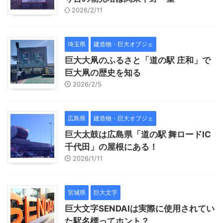
2026/2/11
埼玉県
建造物・巨大オブジェ
巨大大凧のふるさと「道の駅 庄和」で
巨大凧の歴史を知る
2026/2/5
広島県
建造物・巨大オブジェ
巨大太鼓は広島県「道の駅 舞ロードIC
千代田」の屋根にある！
2026/1/11
宮城県
巨大文字
巨大文字SENDAIは実際に使用されてい
た駅名標ってホント？