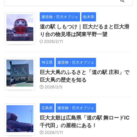
建造物・巨大オブジェ
栃木県
道の駅 しもつけ｜巨大だるまと巨大滑
り台の物見塔は関東平野一望
2026/2/11
埼玉県
建造物・巨大オブジェ
巨大大凧のふるさと「道の駅 庄和」で
巨大凧の歴史を知る
2026/2/5
広島県
建造物・巨大オブジェ
巨大太鼓は広島県「道の駅 舞ロードIC
千代田」の屋根にある！
2026/1/11