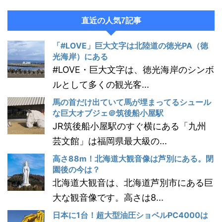
直近の人気7記事
「#LOVE」巨大文字は北陸道の徳光PA（徳
光海岸）にある
#LOVE・巨大文字は、徳光海岸のシンボ
ルとして多くの観光客...
馬の首だけ出ていて馬が埋まってるシュール
な巨大オブジェ＠筑後船小屋駅
JR筑後船小屋駅のすぐ横にある「九州
芸文館」は福岡県最大級の...
高さ88m！北海道大観音像は芦別にある。閉
園後の今は？
北海道大観音は、北海道芦別市にある巨
大な観音像です。高さは8...
日本に1台！超大型油圧ショベルPC4000は