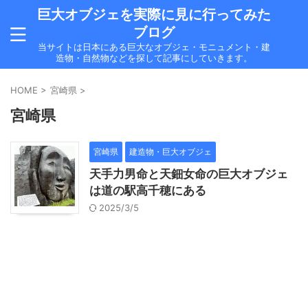
巨大オブジェを実際に見に行ってみた
ブログ
当サイトは日本にある巨大なオブジェ・モニュメント・建
造物・自然物などを探して記事にしていきます。
HOME
>
宮崎県
>
宮崎県
宮崎県
建造物・巨大オブジェ
天手力男命と天鈿女命の巨大オブジェ
は道の駅高千穂にある
2025/3/5