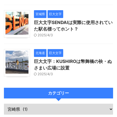
宮城県
巨大文字
巨大文字SENDAIは実際に使用されてい
た駅名標ってホント？
2025/4/3
北海道
巨大文字
巨大文字：KUSHIROは幣舞橋の袂・ぬ
さまい広場に設置
2025/4/3
カテゴリー