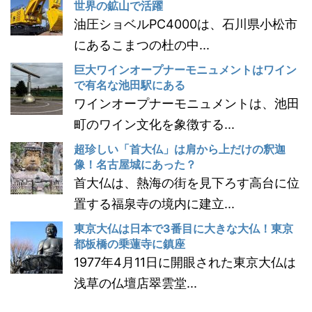
世界の鉱山で活躍
油圧ショベルPC4000は、石川県小松市
にあるこまつの杜の中...
巨大ワインオープナーモニュメントはワイン
で有名な池田駅にある
ワインオープナーモニュメントは、池田
町のワイン文化を象徴する...
超珍しい「首大仏」は肩から上だけの釈迦
像！名古屋城にあった？
首大仏は、熱海の街を見下ろす高台に位
置する福泉寺の境内に建立...
東京大仏は日本で3番目に大きな大仏！東京
都板橋の乗蓮寺に鎮座
1977年4月11日に開眼された東京大仏は
浅草の仏壇店翠雲堂...