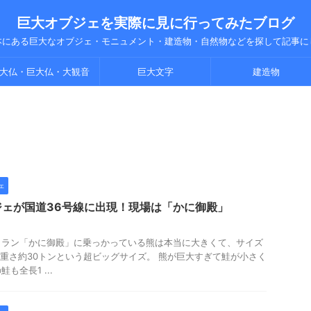
巨大オブジェを実際に見に行ってみたブログ
本にある巨大なオブジェ・モニュメント・建造物・自然物などを探して記事に
大仏・巨大仏・大観音
巨大文字
建造物
ェ
ェが国道36号線に出現！現場は「かに御殿」
トラン「かに御殿」に乗っかっている熊は本当に大きくて、サイズ
m、重さ約30トンという超ビッグサイズ。 熊が巨大すぎて鮭が小さく
も全長1 ...