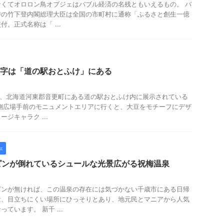
くてオロロン鳥オブジェはバブル経済の名残ともいえるもの。 バ
時の竹下登内閣総理大臣は全国の市町村に通称「ふるさと創生一億
。正式名称は「 ...
大文字は「道の駅おとふけ」にある
字は、北海道河東郡音更町にある道の駅おとふけ内に展示されている
側広場手前のモニュメントエリアに行くと、大豆をモチーフにデザ
ジキャラク ...
ェ
ピンが倒れているシュールな光景広がる祝梅温泉
ピンが無ければ、この温泉の存在には気づかない千歳市にある日帰
は、目立ちにくい場所にひっそりとあり、地元民とマニアから人気
ています。 新千 ...