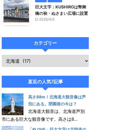
巨大文字：KUSHIROは幣舞
橋の袂・ぬさまい広場に設置
2025/4/3
カテゴリー
直近の人気7記事
高さ88m！北海道大観音像は芦
別にある。閉園後の今は？
北海道大観音は、北海道芦別
市にある巨大な観音像です。高さは8...
「#LOVE」巨大文字は北陸道の