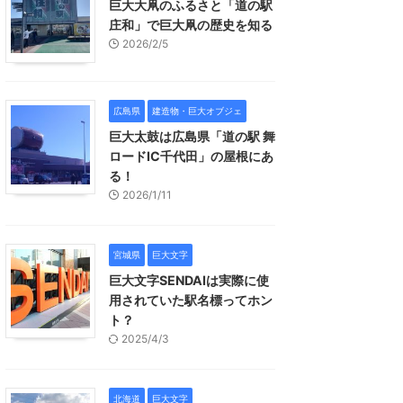
巨大大凧のふるさと「道の駅
庄和」で巨大凧の歴史を知る
2026/2/5
広島県
建造物・巨大オブジェ
巨大太鼓は広島県「道の駅 舞
ロードIC千代田」の屋根にあ
る！
2026/1/11
宮城県
巨大文字
巨大文字SENDAIは実際に使
用されていた駅名標ってホン
ト？
2025/4/3
北海道
巨大文字