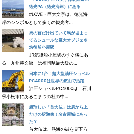
徳光PA（徳光海岸）にある
#LOVE・巨大文字は、徳光海
岸のシンボルとして多くの観光客...
馬の首だけ出ていて馬が埋まっ
てるシュールな巨大オブジェ＠
筑後船小屋駅
JR筑後船小屋駅のすぐ横にあ
る「九州芸文館」は福岡県最大級の...
日本に1台！超大型油圧ショベル
PC4000は世界の鉱山で活躍
油圧ショベルPC4000は、石川
県小松市にあるこまつの杜の中...
超珍しい「首大仏」は肩から上
だけの釈迦像！名古屋城にあっ
た？
首大仏は、熱海の街を見下ろ