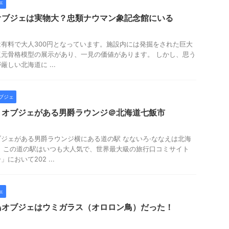
ェ
オブジェは実物大？忠類ナウマン象記念館にいる
有料で大人300円となっています。施設内には発掘をされた巨大
元骨格模型の展示があり、一見の価値があります。 しかし、思う
しい北海道に ...
ブジェ
」オブジェがある男爵ラウンジ＠北海道七飯市
ジェがある男爵ラウンジ横にある道の駅 なないろ·ななえは北海
 この道の駅はいつも大人気で、世界最大級の旅行口コミサイト
おいて202 ...
ェ
鳥オブジェはウミガラス（オロロン鳥）だった！