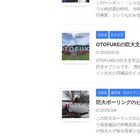
このペンギン・・じゃな
ブル絶好調の時代、当
円事業」というものを交付
北海道
巨大文字
OTOFUKEの巨
2025/3/13
OTOFUKEの巨大文
巨大オブジェです。 西
インされた同施設のイメー
北海道
建造物・巨大オブジ
巨大ボーリングの
2025/3/6
この巨大ボーリングの
り温泉施設の祝梅温泉
の知る人ぞ知る温泉となっ