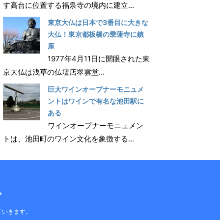
す高台に位置する福泉寺の境内に建立...
東京大仏は日本で3番目に大きな
大仏！東京都板橋の乗蓮寺に鎮
座
1977年4月11日に開眼された東
京大仏は浅草の仏壇店翠雲堂...
巨大ワインオープナーモニュメ
ントはワインで有名な池田駅に
ある
ワインオープナーモニュメン
トは、池田町のワイン文化を象徴する...
グ
ていきます。