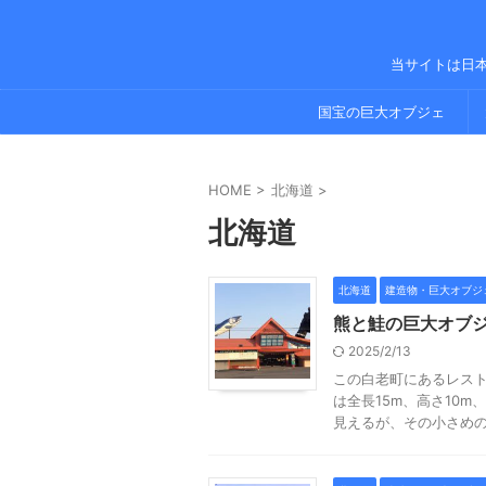
当サイトは日
国宝の巨大オブジェ
HOME
>
北海道
>
北海道
北海道
建造物・巨大オブジ
熊と鮭の巨大オブジ
2025/2/13
この白老町にあるレス
は全長15m、高さ10
見えるが、その小さめの鮭