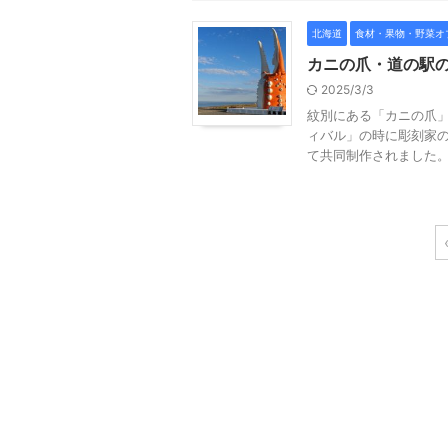
北海道
食材・果物・野菜オ
カニの爪・道の駅
2025/3/3
紋別にある「カニの爪」
ィバル」の時に彫刻家
て共同制作されました。 