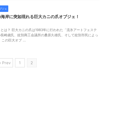
ブジェ
の海岸に突如現れる巨大カニの爪オブジェ！
とは？ 巨大カニの爪は1983年に行われた「流氷アートフェステ
の長崎歳氏、紋別商工会議所の桑原久雄氏、そして紋別市民によっ
この巨大オブ ...
« Prev
1
2