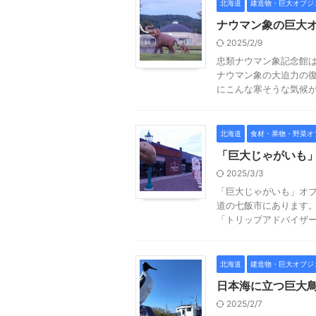
北海道
建造物・巨大オブジ
ナウマン象の巨大
2025/2/9
忠類ナウマン象記念館は
ナウマン象の大迫力の復
にこんな寒そうな気候が厳
北海道
食材・果物・野菜オ
「巨大じゃがいも
2025/3/3
「巨大じゃがいも」オブ
道の七飯市にあります。
「トリップアドバイザー」に
北海道
建造物・巨大オブジ
日本海に立つ巨大
2025/2/7