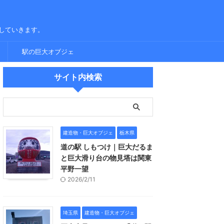
していきます。
駅の巨大オブジェ
サイト内検索
建造物・巨大オブジェ
栃木県
道の駅 しもつけ｜巨大だるま
と巨大滑り台の物見塔は関東
平野一望
2026/2/11
埼玉県
建造物・巨大オブジェ