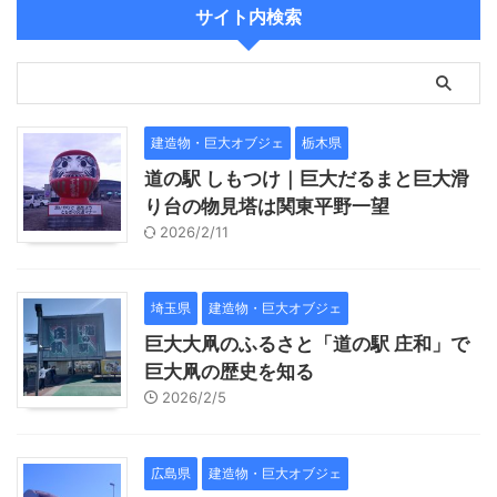
サイト内検索
建造物・巨大オブジェ
栃木県
道の駅 しもつけ｜巨大だるまと巨大滑
り台の物見塔は関東平野一望
2026/2/11
埼玉県
建造物・巨大オブジェ
巨大大凧のふるさと「道の駅 庄和」で
巨大凧の歴史を知る
2026/2/5
広島県
建造物・巨大オブジェ