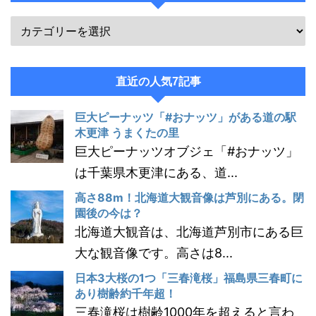
直近の人気7記事
巨大ピーナッツ「#おナッツ」がある道の駅
木更津 うまくたの里
巨大ピーナッツオブジェ「#おナッツ」
は千葉県木更津にある、道...
高さ88m！北海道大観音像は芦別にある。閉
園後の今は？
北海道大観音は、北海道芦別市にある巨
大な観音像です。高さは8...
日本3大桜の1つ「三春滝桜」福島県三春町に
あり樹齢約千年超！
三春滝桜は樹齢1000年を超えると言わ