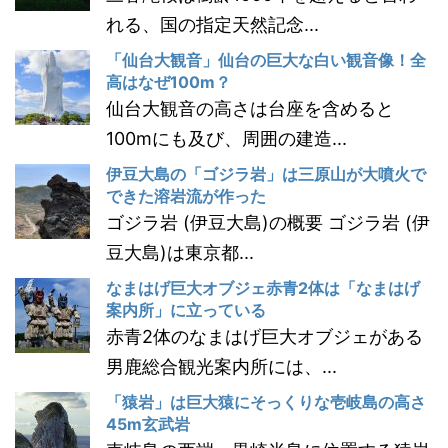
れる、国の指定天然記念...
「仙台大観音」仙台の巨大な白い観音像！全
高はなぜ100m？
仙台大観音の高さは台座を含めると
100mにも及び、周囲の建造...
伊豆大島の「ゴジラ岩」は三原山が大噴火で
できた溶岩流が作った
ゴジラ岩 (伊豆大島)の概要 ゴジラ岩 (伊
豆大島)は東京都...
なまはげ巨大オブジェ赤青2体は「なまはげ
案内所」に立っている
赤青2体のなまはげ巨大オブジェがある
男鹿総合観光案内所には、...
「猿岩」は巨大猿にそっくりな壱岐島の高さ
45m玄武岩