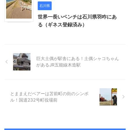
石川県
世界一長いベンチは石川県羽咋にあ
る（ギネス登録済み）
巨大土偶が駅舎にある！土偶シャコちゃん
があるJR五能線木造駅
とままえだベアーは苫前町の街のシンボ
ル！国道232号町役場前