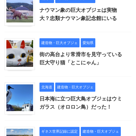
ナウマン象の巨大オブジェは実物
大？忠類ナウマン象記念館にいる
建造物・巨大オブジェ
愛知県
街の高台より常滑市を見守っている
巨大守り猫「とこにゃん」
北海道
建造物・巨大オブジェ
日本海に立つ巨大鳥オブジェはウミ
ガラス（オロロン鳥）だった！
ギネス世界記録に認定
建造物・巨大オブジェ