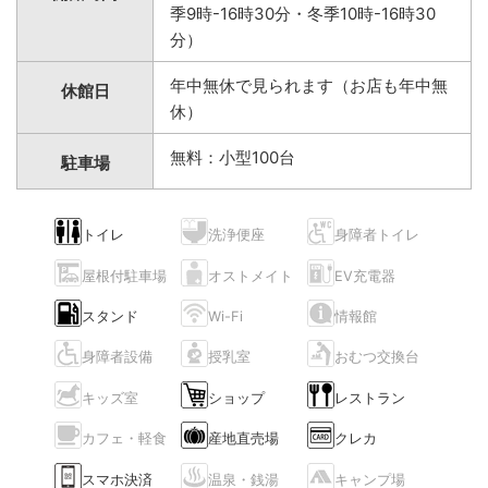
季9時-16時30分・冬季10時-16時30
分）
年中無休で見られます（お店も年中無
休館日
休）
無料：小型100台
駐車場
トイレ
洗浄便座
身障者トイレ
屋根付駐車場
オストメイト
EV充電器
スタンド
Wi-Fi
情報館
身障者設備
授乳室
おむつ交換台
キッズ室
ショップ
レストラン
カフェ・軽食
産地直売場
クレカ
スマホ決済
温泉・銭湯
キャンプ場