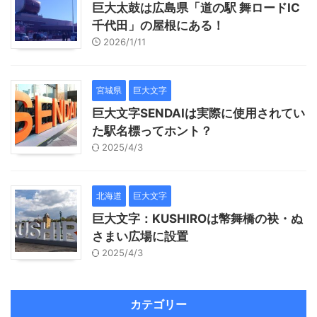
巨大太鼓は広島県「道の駅 舞ロードIC
千代田」の屋根にある！
2026/1/11
宮城県
巨大文字
巨大文字SENDAIは実際に使用されてい
た駅名標ってホント？
2025/4/3
北海道
巨大文字
巨大文字：KUSHIROは幣舞橋の袂・ぬ
さまい広場に設置
2025/4/3
カテゴリー