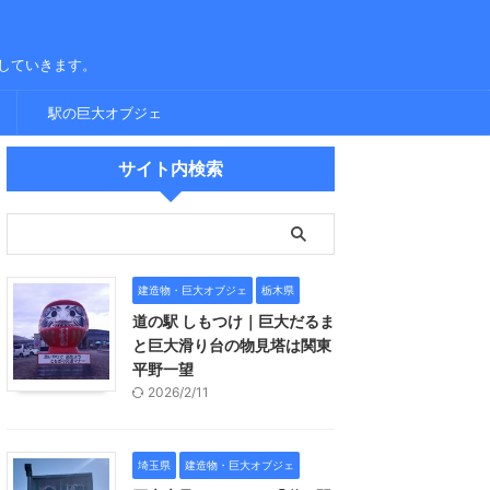
していきます。
駅の巨大オブジェ
サイト内検索
建造物・巨大オブジェ
栃木県
道の駅 しもつけ｜巨大だるま
と巨大滑り台の物見塔は関東
平野一望
2026/2/11
埼玉県
建造物・巨大オブジェ