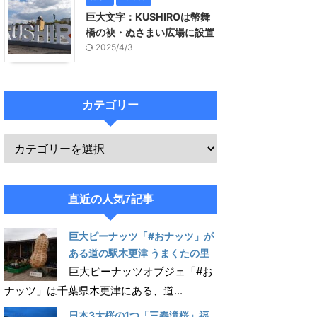
巨大文字：KUSHIROは幣舞
橋の袂・ぬさまい広場に設置
2025/4/3
カテゴリー
直近の人気7記事
巨大ピーナッツ「#おナッツ」が
ある道の駅木更津 うまくたの里
巨大ピーナッツオブジェ「#お
ナッツ」は千葉県木更津にある、道...
日本3大桜の1つ「三春滝桜」福