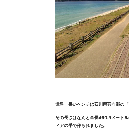
世界一長いベンチ
は石川県羽咋郡の「
その長さはなんと全長460.9メート
ィアの手で作られました。