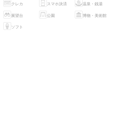
クレカ
スマホ決済
温泉・銭湯
展望台
公園
博物・美術館
ソフト