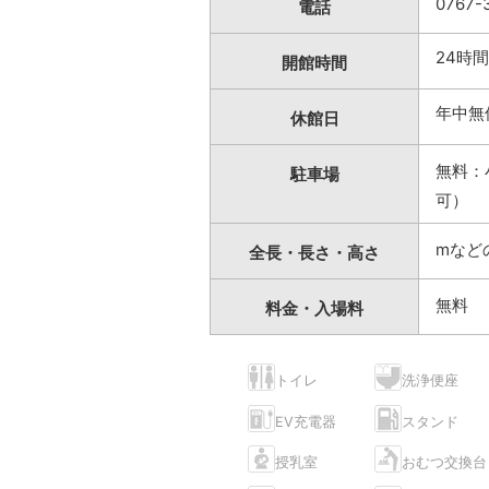
0767
電話
24時
開館時間
年中無
休館日
無料：
駐車場
可）
mなど
全長・長さ・高さ
無料
料金・入場料
トイレ
洗浄便座
EV充電器
スタンド
授乳室
おむつ交換台