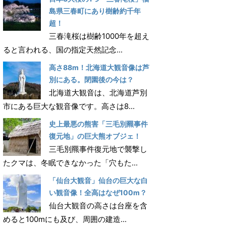
島県三春町にあり樹齢約千年
超！
三春滝桜は樹齢1000年を超え
ると言われる、国の指定天然記念...
高さ88m！北海道大観音像は芦
別にある。閉園後の今は？
北海道大観音は、北海道芦別
市にある巨大な観音像です。高さは8...
史上最悪の熊害「三毛別羆事件
復元地」の巨大熊オブジェ！
三毛別羆事件復元地で襲撃し
たクマは、冬眠できなかった「穴もた...
「仙台大観音」仙台の巨大な白
い観音像！全高はなぜ100m？
仙台大観音の高さは台座を含
めると100mにも及び、周囲の建造...