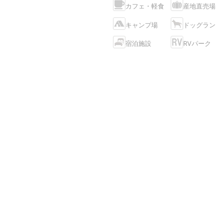
カフェ・軽食
産地直売場
キャンプ場
ドッグラン
宿泊施設
RVパーク