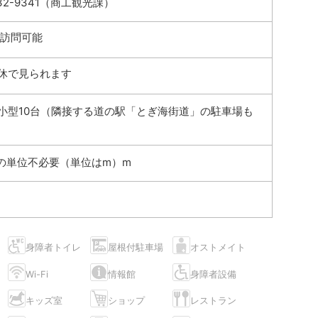
-32-9341（商工観光課）
間訪問可能
休で見られます
小型10台（隣接する道の駅「とぎ海街道」の駐車場も
の単位不必要（単位はm）m
身障者トイレ
屋根付駐車場
オストメイト
Wi-Fi
情報館
身障者設備
キッズ室
ショップ
レストラン