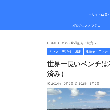
当サイトは日
国宝の巨大オブジェ
HOME
>
ギネス世界記録に認定
>
ギネス世界記録に認定
建造物・巨大オ
世界一長いベンチは
済み）
2024年10月6日
2025年3月5日