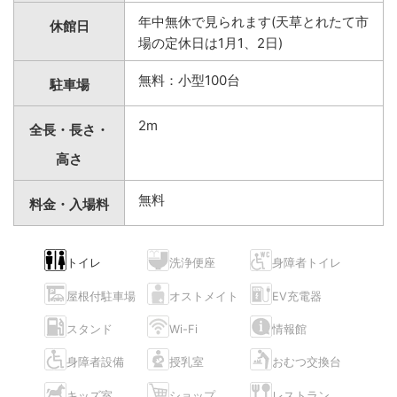
年中無休で見られます(天草とれたて市
休館日
場の定休日は1月1、2日)
無料：小型100台
駐車場
2m
全長・長さ・
高さ
無料
料金・入場料
トイレ
洗浄便座
身障者トイレ
屋根付駐車場
オストメイト
EV充電器
スタンド
Wi-Fi
情報館
身障者設備
授乳室
おむつ交換台
キッズ室
ショップ
レストラン