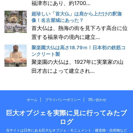
福津市にあり、約1700...
超珍しい「首大仏」は肩から上だけの釈迦
像！名古屋城にあった？
首大仏は、熱海の街を見下ろす高台に位
置する福泉寺の境内に建立...
聚楽園大仏は高さ18.79ｍ！日本初の鉄筋コ
ンクリート製
聚楽園の大仏は、1927年に実業家の山
田才吉によって建立され...
ホーム
プライバシーポリシー
問い合わせ
巨大オブジェを実際に見に行ってみたブ
ログ
当サイトは日本にある巨大なオブジェ・モニュメント・建造物・自然物など