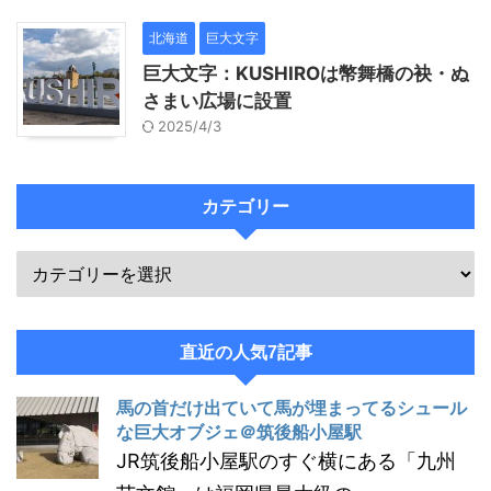
北海道
巨大文字
巨大文字：KUSHIROは幣舞橋の袂・ぬ
さまい広場に設置
2025/4/3
カテゴリー
直近の人気7記事
馬の首だけ出ていて馬が埋まってるシュール
な巨大オブジェ＠筑後船小屋駅
JR筑後船小屋駅のすぐ横にある「九州