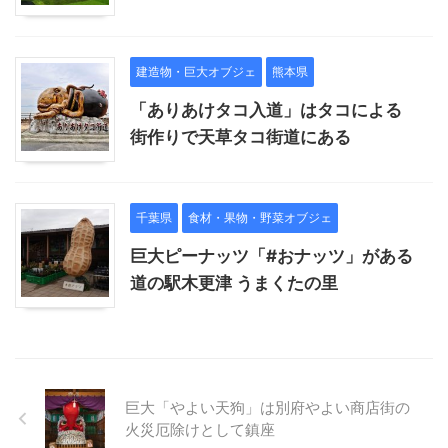
建造物・巨大オブジェ
熊本県
「ありあけタコ入道」はタコによる
街作りで天草タコ街道にある
千葉県
食材・果物・野菜オブジェ
巨大ピーナッツ「#おナッツ」がある
道の駅木更津 うまくたの里
巨大「やよい天狗」は別府やよい商店街の
火災厄除けとして鎮座