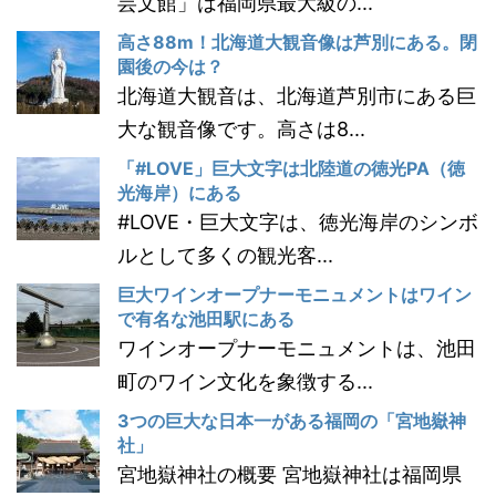
芸文館」は福岡県最大級の...
高さ88m！北海道大観音像は芦別にある。閉
園後の今は？
北海道大観音は、北海道芦別市にある巨
大な観音像です。高さは8...
「#LOVE」巨大文字は北陸道の徳光PA（徳
光海岸）にある
#LOVE・巨大文字は、徳光海岸のシンボ
ルとして多くの観光客...
巨大ワインオープナーモニュメントはワイン
で有名な池田駅にある
ワインオープナーモニュメントは、池田
町のワイン文化を象徴する...
3つの巨大な日本一がある福岡の「宮地嶽神
社」
宮地嶽神社の概要 宮地嶽神社は福岡県