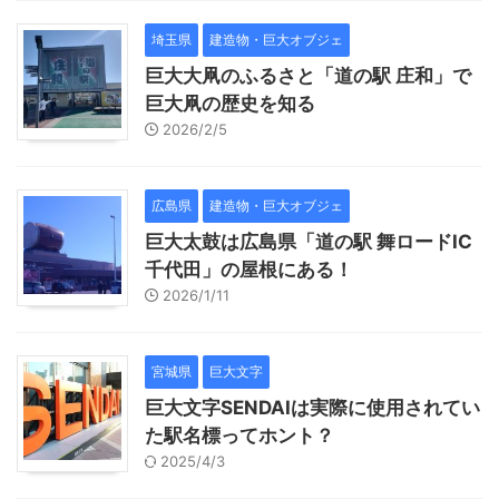
埼玉県
建造物・巨大オブジェ
巨大大凧のふるさと「道の駅 庄和」で
巨大凧の歴史を知る
2026/2/5
広島県
建造物・巨大オブジェ
巨大太鼓は広島県「道の駅 舞ロードIC
千代田」の屋根にある！
2026/1/11
宮城県
巨大文字
巨大文字SENDAIは実際に使用されてい
た駅名標ってホント？
2025/4/3