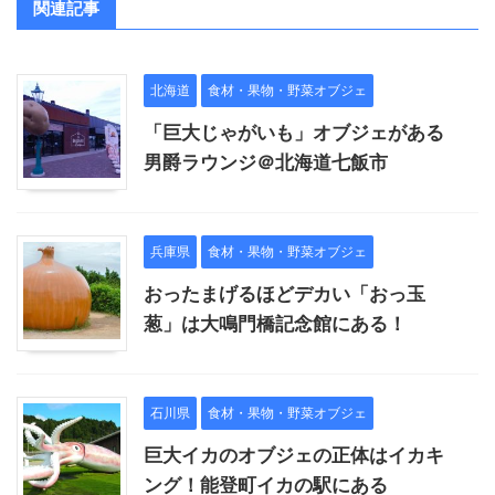
関連記事
北海道
食材・果物・野菜オブジェ
「巨大じゃがいも」オブジェがある
男爵ラウンジ＠北海道七飯市
兵庫県
食材・果物・野菜オブジェ
おったまげるほどデカい「おっ玉
葱」は大鳴門橋記念館にある！
石川県
食材・果物・野菜オブジェ
巨大イカのオブジェの正体はイカキ
ング！能登町イカの駅にある