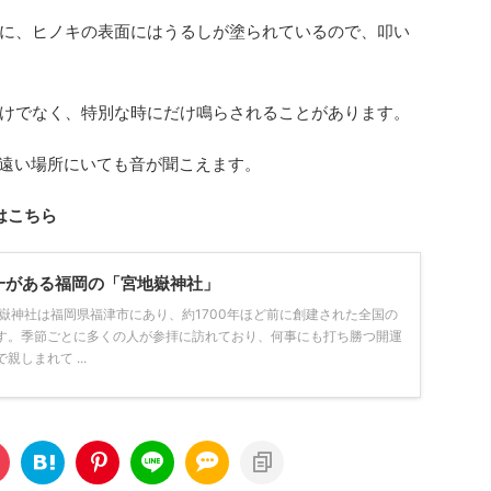
に、ヒノキの表面にはうるしが塗られているので、叩い
けでなく、特別な時にだけ鳴らされることがあります。
し遠い場所にいても音が聞こえます。
はこちら
一がある福岡の「宮地嶽神社」
嶽神社は福岡県福津市にあり、約1700年ほど前に創建された全国の
す。季節ごとに多くの人が参拝に訪れており、何事にも打ち勝つ開運
しまれて ...