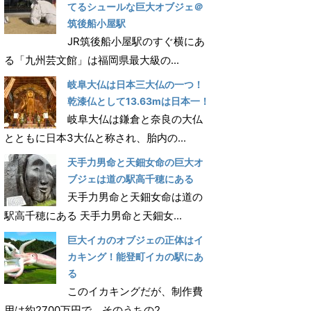
てるシュールな巨大オブジェ＠
筑後船小屋駅
JR筑後船小屋駅のすぐ横にあ
る「九州芸文館」は福岡県最大級の...
岐阜大仏は日本三大仏の一つ！
乾漆仏として13.63mは日本一！
岐阜大仏は鎌倉と奈良の大仏
とともに日本3大仏と称され、胎内の...
天手力男命と天鈿女命の巨大オ
ブジェは道の駅高千穂にある
天手力男命と天鈿女命は道の
駅高千穂にある 天手力男命と天鈿女...
巨大イカのオブジェの正体はイ
カキング！能登町イカの駅にあ
る
このイカキングだが、制作費
用は約2700万円で、そのうちの2...