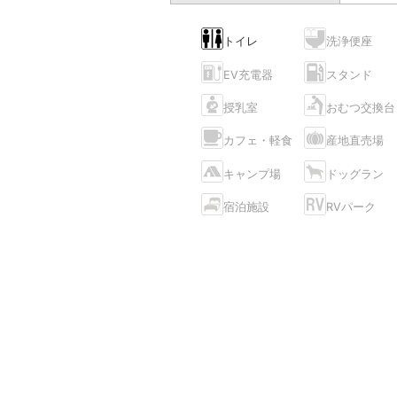
トイレ
洗浄便座
EV充電器
スタンド
授乳室
おむつ交換台
カフェ・軽食
産地直売場
キャンプ場
ドッグラン
宿泊施設
RVパーク