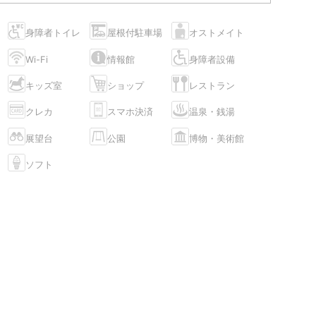
身障者トイレ
屋根付駐車場
オストメイト
Wi-Fi
情報館
身障者設備
キッズ室
ショップ
レストラン
クレカ
スマホ決済
温泉・銭湯
展望台
公園
博物・美術館
ソフト