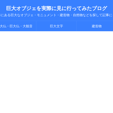
巨大オブジェを実際に見に行ってみたブログ
本にある巨大なオブジェ・モニュメント・建造物・自然物などを探して記事に
大仏・巨大仏・大観音
巨大文字
建造物