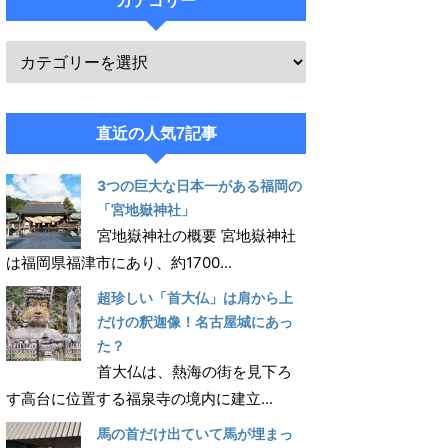
カテゴリー
直近の人気7記事
3つの巨大な日本一がある福岡の
「宮地嶽神社」
宮地嶽神社の概要 宮地嶽神社
は福岡県福津市にあり、約1700...
超珍しい「首大仏」は肩から上
だけの釈迦像！名古屋城にあっ
た？
首大仏は、熱海の街を見下ろ
す高台に位置する福泉寺の境内に建立...
馬の首だけ出ていて馬が埋まっ