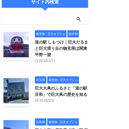
サイト内検索
建造物・巨大オブジェ
栃木県
道の駅 しもつけ｜巨大だるま
と巨大滑り台の物見塔は関東
平野一望
2026/2/11
埼玉県
建造物・巨大オブジェ
巨大大凧のふるさと「道の駅
庄和」で巨大凧の歴史を知る
2026/2/5
広島県
建造物・巨大オブジェ