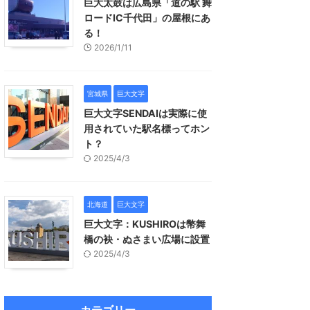
巨大太鼓は広島県「道の駅 舞
ロードIC千代田」の屋根にあ
る！
2026/1/11
宮城県
巨大文字
巨大文字SENDAIは実際に使
用されていた駅名標ってホン
ト？
2025/4/3
北海道
巨大文字
巨大文字：KUSHIROは幣舞
橋の袂・ぬさまい広場に設置
2025/4/3