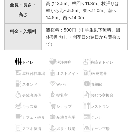
高さ13.5m、根回り11.3m、枝張りは
全長・長さ・
幹から北へ5.5m、東へ11.0m、南へ
高さ
14.5m、西へ14.0m
観桜料：500円（中学生以下無料。団
料金・入場料
体割引無し・開花日の翌日から葉桜ま
で）
トイレ
洗浄便座
身障者トイレ
屋根付駐車場
オストメイト
EV充電器
スタンド
Wi-Fi
情報館
身障者設備
授乳室
おむつ交換台
キッズ室
ショップ
レストラン
カフェ・軽食
産地直売場
クレカ
スマホ決済
温泉・銭湯
キャンプ場