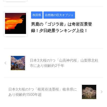
秋田県
自然物の巨大オブジェ
男鹿の「ゴジラ岩」は奇岩百景登
録！夕日絶景ランキング上位！
日本3大桜の1つ「山高神代桜」山梨県北杜
市にあり樹齢約2千年
日本3大桜の1つ「根尾谷淡墨桜」岐阜県に
あり樹齢約1500年超