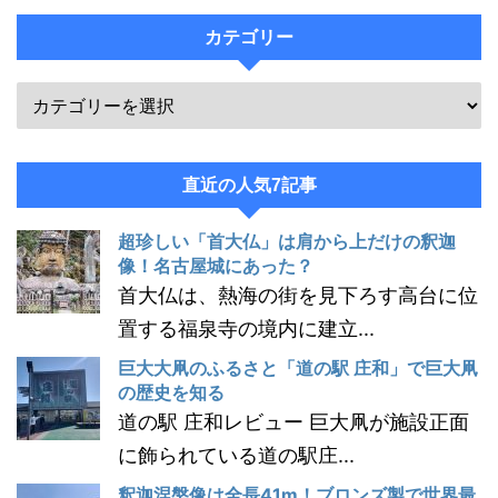
カテゴリー
直近の人気7記事
超珍しい「首大仏」は肩から上だけの釈迦
像！名古屋城にあった？
首大仏は、熱海の街を見下ろす高台に位
置する福泉寺の境内に建立...
巨大大凧のふるさと「道の駅 庄和」で巨大凧
の歴史を知る
道の駅 庄和レビュー 巨大凧が施設正面
に飾られている道の駅庄...
釈迦涅槃像は全長41m！ブロンズ製で世界最