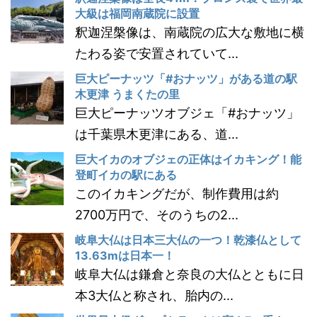
大級は福岡南蔵院に設置
釈迦涅槃像は、南蔵院の広大な敷地に横
たわる姿で安置されていて...
巨大ピーナッツ「#おナッツ」がある道の駅
木更津 うまくたの里
巨大ピーナッツオブジェ「#おナッツ」
は千葉県木更津にある、道...
巨大イカのオブジェの正体はイカキング！能
登町イカの駅にある
このイカキングだが、制作費用は約
2700万円で、そのうちの2...
岐阜大仏は日本三大仏の一つ！乾漆仏として
13.63mは日本一！
岐阜大仏は鎌倉と奈良の大仏とともに日
本3大仏と称され、胎内の...