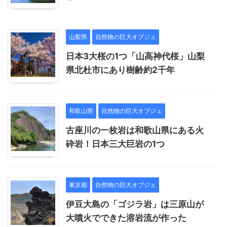
山梨県
自然物の巨大オブジェ
日本3大桜の1つ「山高神代桜」山梨
県北杜市にあり樹齢約2千年
和歌山県
自然物の巨大オブジェ
古座川の一枚岩は和歌山県にある火
砕岩！日本三大巨岩の1つ
東京都
自然物の巨大オブジェ
伊豆大島の「ゴジラ岩」は三原山が
大噴火でできた溶岩流が作った