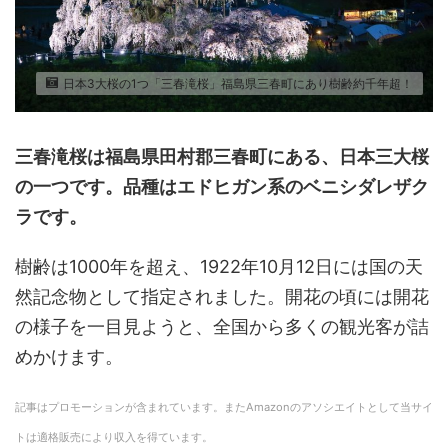
日本3大桜の1つ「三春滝桜」福島県三春町にあり樹齢約千年超！
三春滝桜
は福島県田村郡三春町にある、日本三大桜
の一つです。品種はエドヒガン系のベニシダレザク
ラです。
樹齢は1000年を超え、1922年10月12日には国の天
然記念物として指定されました。開花の頃には開花
の様子を一目見ようと、全国から多くの観光客が詰
めかけます。
記事はプロモーションが含まれています。またAmazonのアソシエイトとして当サイ
トは適格販売により収入を得ています。