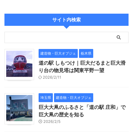
サイト内検索
建造物・巨大オブジェ
栃木県
道の駅 しもつけ｜巨大だるまと巨大滑
り台の物見塔は関東平野一望
2026/2/11
埼玉県
建造物・巨大オブジェ
巨大大凧のふるさと「道の駅 庄和」で
巨大凧の歴史を知る
2026/2/5