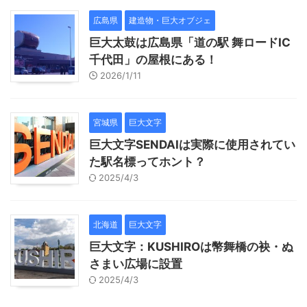
広島県
建造物・巨大オブジェ
巨大太鼓は広島県「道の駅 舞ロードIC
千代田」の屋根にある！
2026/1/11
宮城県
巨大文字
巨大文字SENDAIは実際に使用されてい
た駅名標ってホント？
2025/4/3
北海道
巨大文字
巨大文字：KUSHIROは幣舞橋の袂・ぬ
さまい広場に設置
2025/4/3