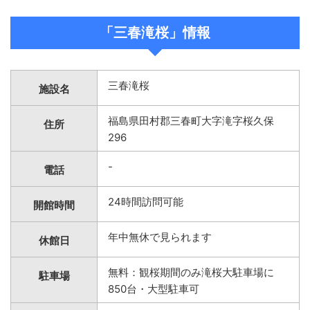
「三春滝桜」情報
三春滝桜
施設名
福島県田村郡三春町大字滝字桜久保
住所
296
-
電話
24時間訪問可能
開館時間
年中無休で見られます
休館日
無料：観桜期間のみ滝桜大駐車場に
駐車場
850台・大型駐車可