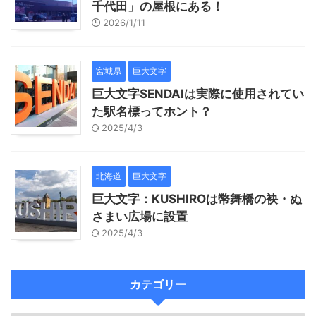
千代田」の屋根にある！
2026/1/11
宮城県
巨大文字
巨大文字SENDAIは実際に使用されてい
た駅名標ってホント？
2025/4/3
北海道
巨大文字
巨大文字：KUSHIROは幣舞橋の袂・ぬ
さまい広場に設置
2025/4/3
カテゴリー