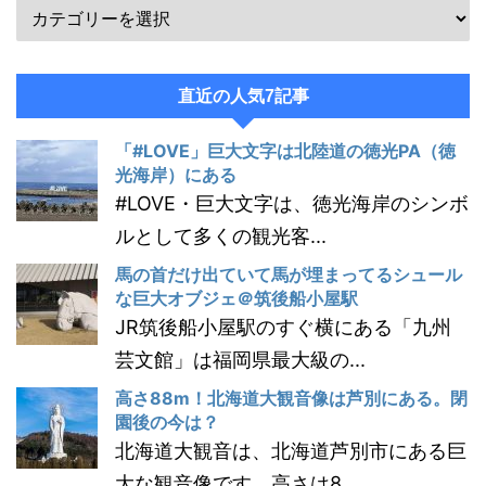
直近の人気7記事
「#LOVE」巨大文字は北陸道の徳光PA（徳
光海岸）にある
#LOVE・巨大文字は、徳光海岸のシンボ
ルとして多くの観光客...
馬の首だけ出ていて馬が埋まってるシュール
な巨大オブジェ＠筑後船小屋駅
JR筑後船小屋駅のすぐ横にある「九州
芸文館」は福岡県最大級の...
高さ88m！北海道大観音像は芦別にある。閉
園後の今は？
北海道大観音は、北海道芦別市にある巨
大な観音像です。高さは8...