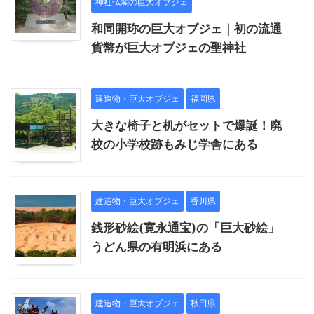
神社仏閣の巨大オブジェ
和同開珎の巨大オブジェ｜初の流通
貨幣が巨大オブジェの聖神社
建造物・巨大オブジェ
福岡県
大きな椅子と机がセットで爆誕！廃
校の小学校跡もみじ学舎にある
建造物・巨大オブジェ
香川県
銭形砂絵(寛永通宝)の「巨大砂絵」
うどん県の有明浜にある
建造物・巨大オブジェ
秋田県