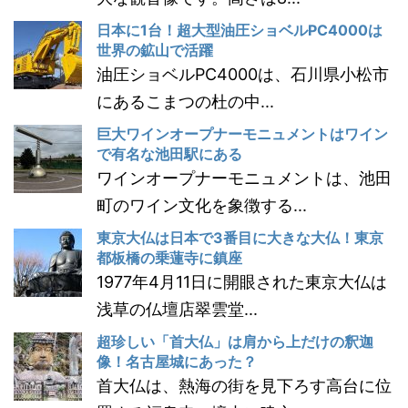
日本に1台！超大型油圧ショベルPC4000は
世界の鉱山で活躍
油圧ショベルPC4000は、石川県小松市
にあるこまつの杜の中...
巨大ワインオープナーモニュメントはワイン
で有名な池田駅にある
ワインオープナーモニュメントは、池田
町のワイン文化を象徴する...
東京大仏は日本で3番目に大きな大仏！東京
都板橋の乗蓮寺に鎮座
1977年4月11日に開眼された東京大仏は
浅草の仏壇店翠雲堂...
超珍しい「首大仏」は肩から上だけの釈迦
像！名古屋城にあった？
首大仏は、熱海の街を見下ろす高台に位