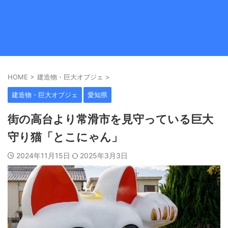
HOME
>
建造物・巨大オブジェ
>
建造物・巨大オブジェ
愛知県
街の高台より常滑市を見守っている巨大
守り猫「とこにゃん」
2024年11月15日
2025年3月3日