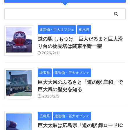
建造物・巨大オブジェ
栃木県
道の駅 しもつけ｜巨大だるまと巨大滑
り台の物見塔は関東平野一望
2026/2/11
埼玉県
建造物・巨大オブジェ
巨大大凧のふるさと「道の駅 庄和」で
巨大凧の歴史を知る
2026/2/5
広島県
建造物・巨大オブジェ
巨大太鼓は広島県「道の駅 舞ロードIC