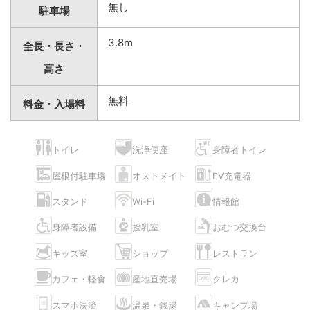
無し
駐車場
3.8m
全長・長さ・
高さ
無料
料金・入場料
トイレ
洗浄便座
身障者トイレ
屋根付駐車場
オストメイト
EV充電器
スタンド
Wi-Fi
情報館
身障者設備
授乳室
おむつ交換台
キッズ室
ショップ
レストラン
カフェ・軽食
産地直売場
クレカ
スマホ決済
温泉・銭湯
キャンプ場